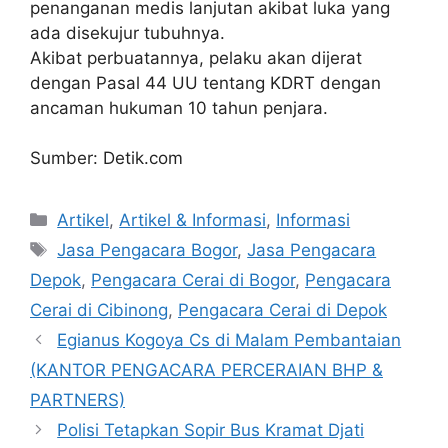
penanganan medis lanjutan akibat luka yang
ada disekujur tubuhnya.
Akibat perbuatannya, pelaku akan dijerat
dengan Pasal 44 UU tentang KDRT dengan
ancaman hukuman 10 tahun penjara.
Sumber: Detik.com
Artikel
,
Artikel & Informasi
,
Informasi
Jasa Pengacara Bogor
,
Jasa Pengacara
Depok
,
Pengacara Cerai di Bogor
,
Pengacara
Cerai di Cibinong
,
Pengacara Cerai di Depok
Egianus Kogoya Cs di Malam Pembantaian
(KANTOR PENGACARA PERCERAIAN BHP &
PARTNERS)
Polisi Tetapkan Sopir Bus Kramat Djati