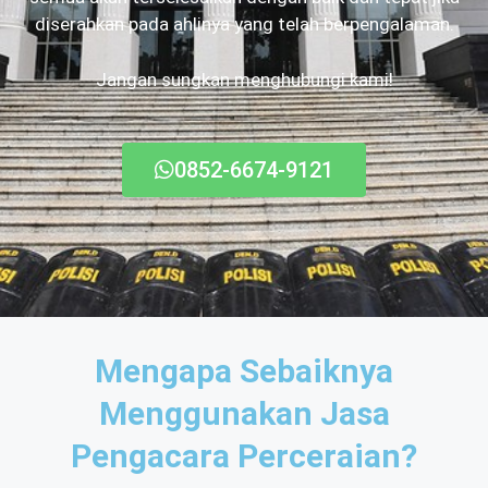
diserahkan pada ahlinya yang telah berpengalaman.
Jangan sungkan menghubungi kami!
0852-6674-9121
Mengapa Sebaiknya
Menggunakan Jasa
Pengacara Perceraian?