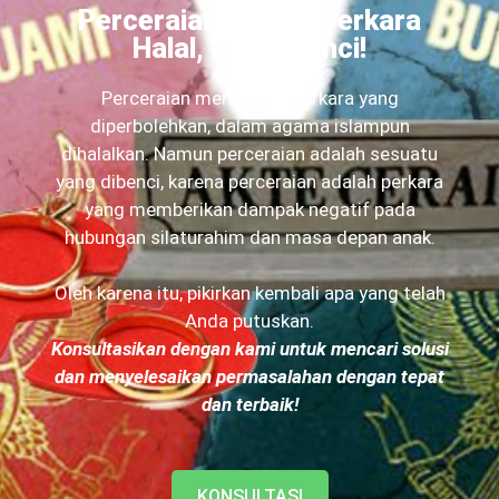
Perceraian Adalah Perkara
Halal, tapi Dibenci!
Perceraian merupakan perkara yang
diperbolehkan, dalam agama islampun
dihalalkan. Namun perceraian adalah sesuatu
yang dibenci, karena perceraian adalah perkara
yang memberikan dampak negatif pada
hubungan silaturahim dan masa depan anak.
Oleh karena itu, pikirkan kembali apa yang telah
Anda putuskan.
Konsultasikan dengan kami untuk mencari solusi
dan menyelesaikan permasalahan dengan tepat
dan terbaik!
KONSULTASI