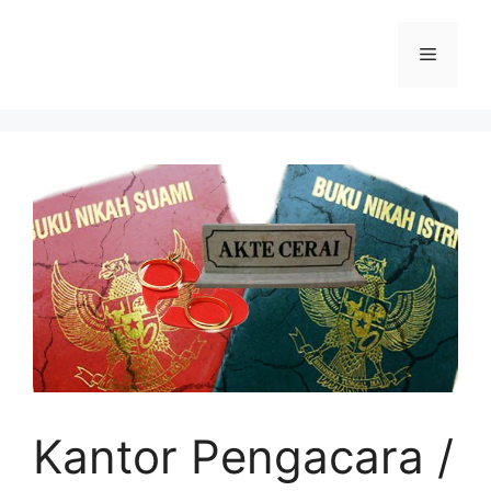
Kantor Pengacara /