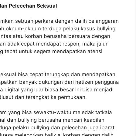
 dan Pelecehan Seksual
mkan sebuah perkara dengan dalih pelanggaran
h oknum-oknum terduga pelaku kasus bullying
yintas atau korban berusaha bersuara dengan
an tidak cepat mendapat respon, maka jalur
yang tepat untuk segera mendapatkan atensi
 seksual bisa cepat terungkap dan mendapatkan
dapatkan banyak dukungan dari netizen pengguna
 digital yang luar biasa besar ini bisa menjadi
diusut dan terangkat ke permukaan.
om yang bisa sewaktu-waktu meledak tatkala
al dan bullying berusaha mencari keadilan
uga pelaku bullying dan pelecehan juga ibarat
uasa melaporkan balik si korban dengan dalih