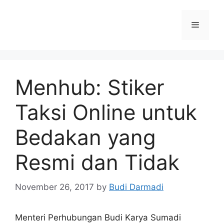
Menhub: Stiker
Taksi Online untuk
Bedakan yang
Resmi dan Tidak
November 26, 2017
by
Budi Darmadi
Menteri Perhubungan Budi Karya Sumadi