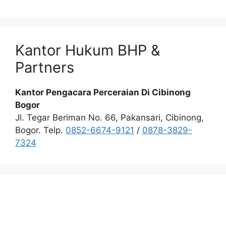
Kantor Hukum BHP &
Partners
Kantor Pengacara Perceraian Di Cibinong
Bogor
Jl. Tegar Beriman No. 66, Pakansari, Cibinong,
Bogor. Telp.
0852-6674-9121
/
0878-3829-
7324