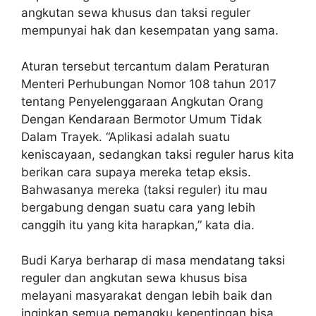
angkutan sewa khusus dan taksi reguler
mempunyai hak dan kesempatan yang sama.
Aturan tersebut tercantum dalam Peraturan
Menteri Perhubungan Nomor 108 tahun 2017
tentang Penyelenggaraan Angkutan Orang
Dengan Kendaraan Bermotor Umum Tidak
Dalam Trayek. “Aplikasi adalah suatu
keniscayaan, sedangkan taksi reguler harus kita
berikan cara supaya mereka tetap eksis.
Bahwasanya mereka (taksi reguler) itu mau
bergabung dengan suatu cara yang lebih
canggih itu yang kita harapkan,” kata dia.
Budi Karya berharap di masa mendatang taksi
reguler dan angkutan sewa khusus bisa
melayani masyarakat dengan lebih baik dan
inginkan semua pemangku kepentingan bisa