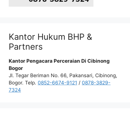
Kantor Hukum BHP &
Partners
Kantor Pengacara Perceraian Di Cibinong
Bogor
Jl. Tegar Beriman No. 66, Pakansari, Cibinong,
Bogor. Telp.
0852-6674-9121
/
0878-3829-
7324