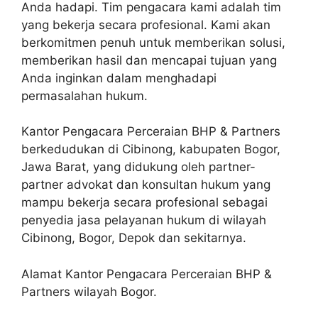
Anda hadapi. Tim pengacara kami adalah tim
yang bekerja secara profesional. Kami akan
berkomitmen penuh untuk memberikan solusi,
memberikan hasil dan mencapai tujuan yang
Anda inginkan dalam menghadapi
permasalahan hukum.
Kantor Pengacara Perceraian BHP & Partners
berkedudukan di Cibinong, kabupaten Bogor,
Jawa Barat, yang didukung oleh partner-
partner advokat dan konsultan hukum yang
mampu bekerja secara profesional sebagai
penyedia jasa pelayanan hukum di wilayah
Cibinong, Bogor, Depok dan sekitarnya.
Alamat Kantor Pengacara Perceraian BHP &
Partners wilayah Bogor.