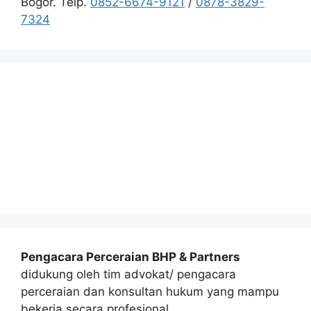
Bogor. Telp.
0852-6674-9121
/
0878-3829-
7324
Pengacara Perceraian BHP & Partners
didukung oleh tim advokat/ pengacara
perceraian dan konsultan hukum yang mampu
bekerja secara profesional.